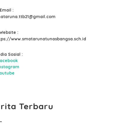
Email :
ataruna.ttb21@gmail.com
Website :
tps://www.smatarunatunasbangsa.sch.id
dia Sosial :
acebook
nstagram
outube
rita Terbaru