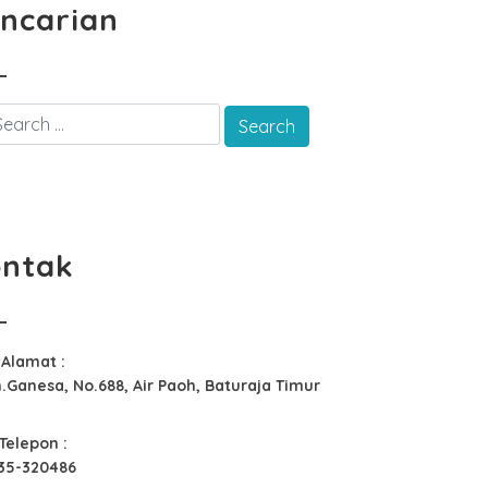
ncarian
ntak
Alamat :
n.Ganesa, No.688, Air Paoh, Baturaja Timur
Telepon :
35-320486