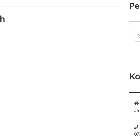
Pe
ah
Ko
Jl
07