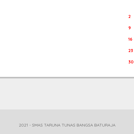
2
9
16
23
30
2021 - SMAS TARUNA TUNAS BANGSA BATURAJA