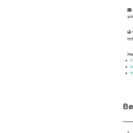
sm
ht
Me
F
I
Y
Be
<