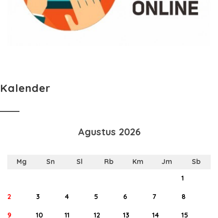
Kalender
Agustus 2026
Mg
Sn
Sl
Rb
Km
Jm
Sb
1
2
3
4
5
6
7
8
9
10
11
12
13
14
15