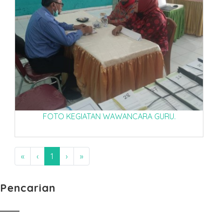
FOTO KEGIATAN WAWANCARA GURU.
«
‹
1
›
»
Pencarian