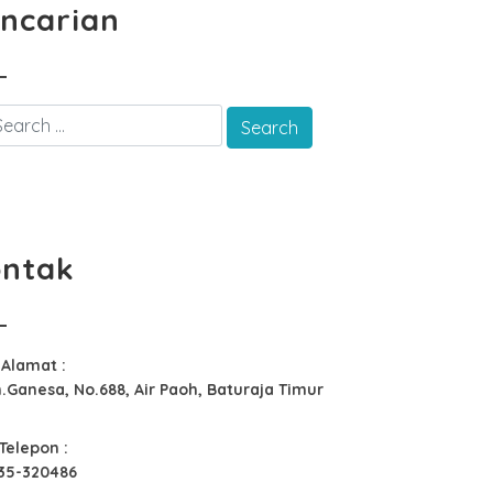
ncarian
ntak
Alamat :
n.Ganesa, No.688, Air Paoh, Baturaja Timur
Telepon :
35-320486