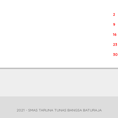
2
9
16
23
30
2021 - SMAS TARUNA TUNAS BANGSA BATURAJA