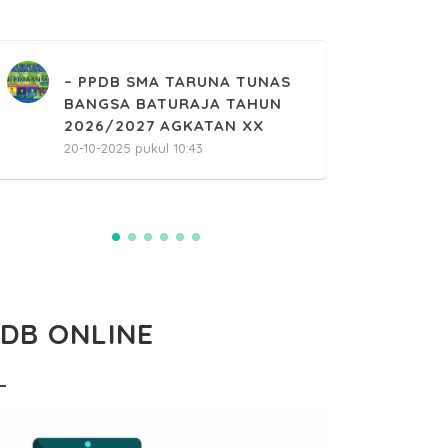
PRAKTEK BEL
28-02-2025 puk
PPDB SMA TARUNA TUNAS
BANGSA BATURAJA TAHUN
2026/2027 AGKATAN XX
20-10-2025 pukul 10:43
PDB ONLINE