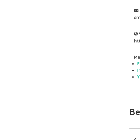
sm
ht
Me
F
I
Y
Be
<