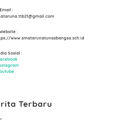
Email :
ataruna.ttb21@gmail.com
Website :
tps://www.smatarunatunasbangsa.sch.id
dia Sosial :
acebook
nstagram
outube
rita Terbaru