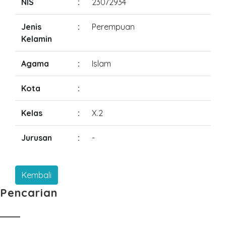
NIS
:
23072934
Jenis
:
Perempuan
Kelamin
Agama
:
Islam
Kota
:
Kelas
:
X.2
Jurusan
:
-
Pencarian