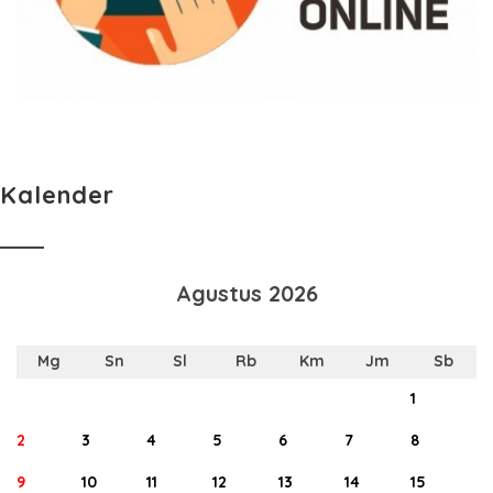
Kalender
Agustus 2026
Mg
Sn
Sl
Rb
Km
Jm
Sb
1
2
3
4
5
6
7
8
9
10
11
12
13
14
15