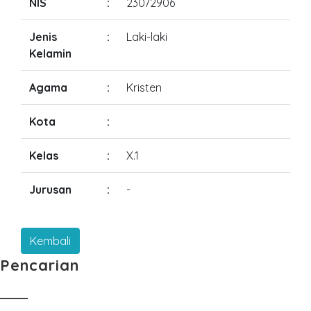
NIS
:
23072906
Jenis
:
Laki-laki
Kelamin
Agama
:
Kristen
Kota
:
Kelas
:
X.1
Jurusan
:
-
Pencarian