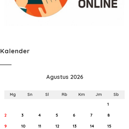
Kalender
Agustus 2026
Mg
Sn
Sl
Rb
Km
Jm
Sb
1
2
3
4
5
6
7
8
9
10
11
12
13
14
15